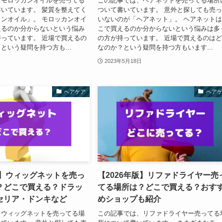
、モロッカンオイルを売ってる
この記事では、ヘアネットを売ってる場所
いています。 髪質を整えてく
ついて書いています。 意外と探しても売
ンオイル」。 モロッカンオイ
いないのが「ヘアネット」。 ヘアネット
えるのか分からないという悩み
こで買えるのか分からないという悩みは多
っています。 近場で買えるの
の方が持っています。 近場で買えるのは
という疑問を持つ方も...
なのか？という疑問を持つ方もいます...
2023年5月18日
ヘアケア
ヘア
版】ウィッグネットを売っ
【2026年版】リファドライヤー売
？どこで買える？ドラッ
てる場所は？どこで買える？おす
セリア・ドンキなど
めショップも紹介
、ウィッグネットを売ってる場
この記事では、リファドライヤー売ってる