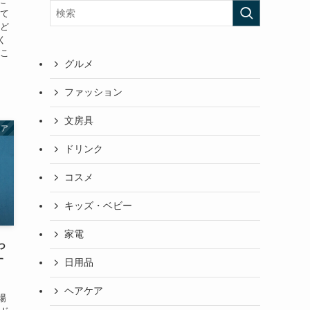
に
って
はど
く
どこ
グルメ
ファッション
文房具
ケア
ドリンク
コスメ
キッズ・ベビー
家電
っ
す
日用品
ヘアケア
場