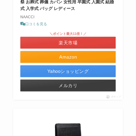
祭 お葬式 葬儀 カバン 女性用 卒園式 入園式 結婚
式 入学式 バッグ レディース
NAACCI
口コミを見る
＼ポイント最大11倍！／
楽天市場
Amazon
Yahooショッピング
メルカリ
ポチップ