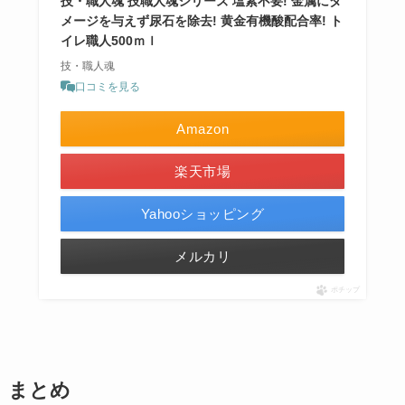
技・職人魂 技職人魂シリーズ 塩素不要! 金属にダ
メージを与えず尿石を除去! 黄金有機酸配合率! ト
イレ職人500ｍｌ
技・職人魂
口コミを見る
Amazon
楽天市場
Yahooショッピング
メルカリ
ポチップ
まとめ