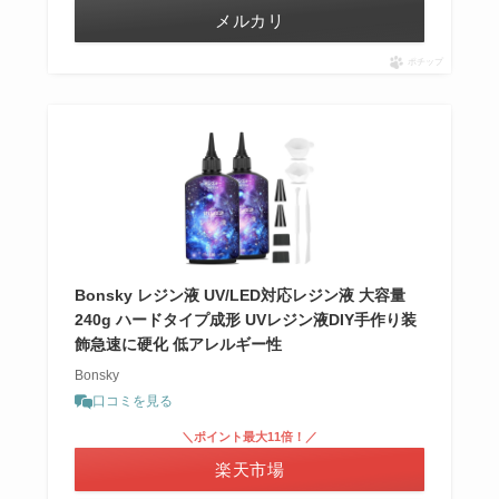
メルカリ
ポチップ
Bonsky レジン液 UV/LED対応レジン液 大容量
240g ハードタイプ成形 UVレジン液DIY手作り装
飾急速に硬化 低アレルギー性
Bonsky
口コミを見る
＼ポイント最大11倍！／
楽天市場