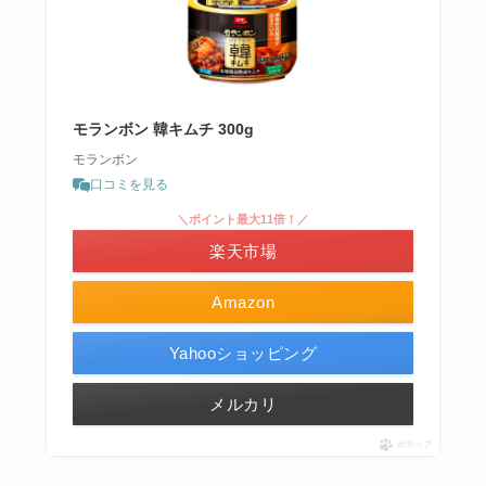
モランボン 韓キムチ 300g
モランボン
口コミを見る
＼ポイント最大11倍！／
楽天市場
Amazon
Yahooショッピング
メルカリ
ポチップ