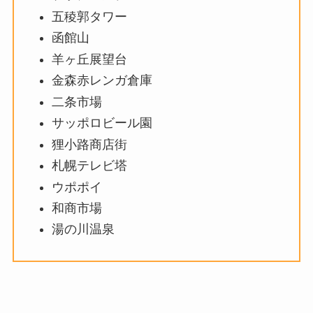
五稜郭タワー
函館山
羊ヶ丘展望台
金森赤レンガ倉庫
二条市場
サッポロビール園
狸小路商店街
札幌テレビ塔
ウポポイ
和商市場
湯の川温泉