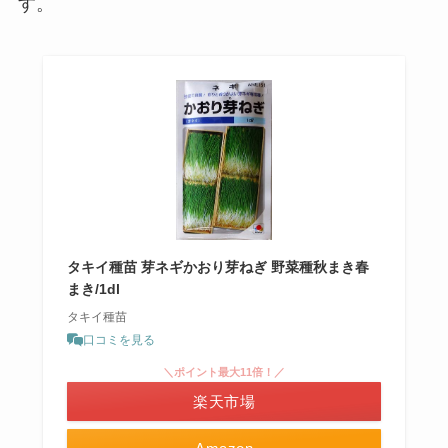
す。
タキイ種苗 芽ネギかおり芽ねぎ 野菜種秋まき春
まき/1dl
タキイ種苗
口コミを見る
＼ポイント最大11倍！／
楽天市場