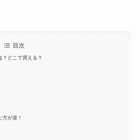
目次
は？どこで買える？
た方が楽！